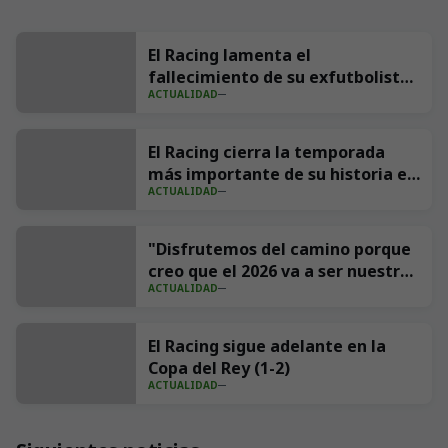
El Racing lamenta el
fallecimiento de su exfutbolista
ACTUALIDAD
Andrés Parada ‘Suco’
El Racing cierra la temporada
más importante de su historia en
ACTUALIDAD
redes con 539 millones de
impresiones
"Disfrutemos del camino porque
creo que el 2026 va a ser nuestro
ACTUALIDAD
año"
El Racing sigue adelante en la
Copa del Rey (1-2)
ACTUALIDAD