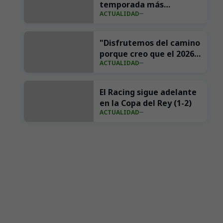
temporada más
ACTUALIDAD
importante de su
historia en redes con 539
millones de impresiones
"Disfrutemos del camino
porque creo que el 2026
ACTUALIDAD
va a ser nuestro año"
El Racing sigue adelante
en la Copa del Rey (1-2)
ACTUALIDAD