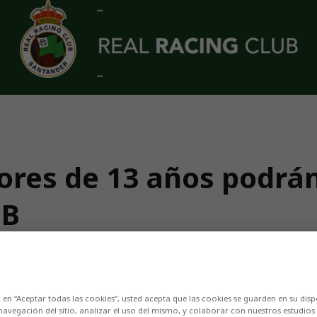
res de 13 años podrán 
 B
es en las taquillas de Los Campos de Sport a 
c en “Aceptar todas las cookies”, usted acepta que las cookies se guarden en su disp
navegación del sitio, analizar el uso del mismo, y colaborar con nuestros estudios