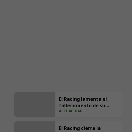
El Racing lamenta el
fallecimiento de su
ACTUALIDAD
exfutbolista Andrés
Parada ‘Suco’
El Racing cierra la