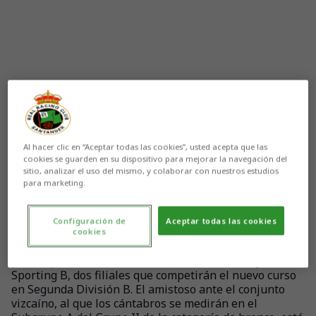
Al hacer clic en “Aceptar todas las cookies”, usted acepta que las
cookies se guarden en su dispositivo para mejorar la navegación del
sitio, analizar el uso del mismo, y colaborar con nuestros estudios
para marketing.
Aún no hay reacciones. ¡Sé el primero!
Configuración de
Aceptar todas las cookies
cookies
El Racing disputará sus dos próximos partidos de la
pretemporada 2020/21 ante el Bilbao Athletic y el
Sporting B, dos filiales que competirán el nuevo curso
en Segunda División B. El amistoso ante el conjunto
vizcaíno, al que los cántabros se medirán en el