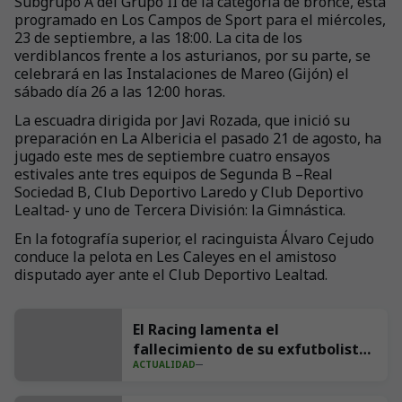
Subgrupo A del Grupo II de la categoría de bronce, está
programado en Los Campos de Sport para el miércoles,
23 de septiembre, a las 18:00. La cita de los
verdiblancos frente a los asturianos, por su parte, se
celebrará en las Instalaciones de Mareo (Gijón) el
sábado día 26 a las 12:00 horas.
La escuadra dirigida por Javi Rozada, que inició su
preparación en La Albericia el pasado 21 de agosto, ha
jugado este mes de septiembre cuatro ensayos
estivales ante tres equipos de Segunda B –Real
Sociedad B, Club Deportivo Laredo y Club Deportivo
Lealtad- y uno de Tercera División: la Gimnástica.
En la fotografía superior, el racinguista Álvaro Cejudo
conduce la pelota en Les Caleyes en el amistoso
disputado ayer ante el Club Deportivo Lealtad.
El Racing lamenta el
fallecimiento de su exfutbolista
ACTUALIDAD
Andrés Parada ‘Suco’