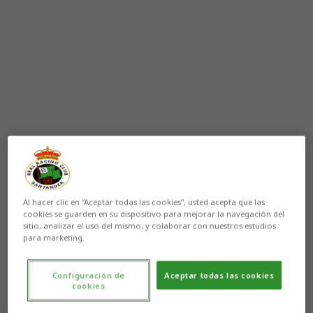
Al hacer clic en “Aceptar todas las cookies”, usted acepta que las
cookies se guarden en su dispositivo para mejorar la navegación del
Aún no hay reacciones. ¡Sé el primero!
sitio, analizar el uso del mismo, y colaborar con nuestros estudios
para marketing.
Los 107 alumnos que acudieron ayer a la Academia
Configuración de
Aceptar todas las cookies
Real Racing Club -cuenta con 135 inscritos y aún es
cookies
posible matricularse- recorrieron en las Instalaciones
Nando Yosu 244 kilómetros contra el Alzheimer, que