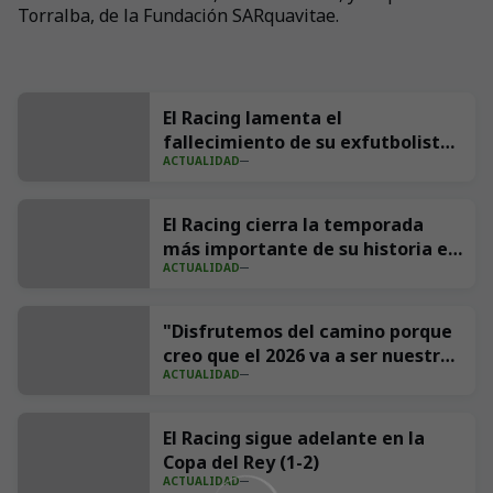
Torralba, de la Fundación SARquavitae.
El Racing lamenta el
fallecimiento de su exfutbolista
ACTUALIDAD
Andrés Parada ‘Suco’
El Racing cierra la temporada
más importante de su historia en
ACTUALIDAD
redes con 539 millones de
impresiones
"Disfrutemos del camino porque
creo que el 2026 va a ser nuestro
ACTUALIDAD
año"
El Racing sigue adelante en la
Copa del Rey (1-2)
ACTUALIDAD