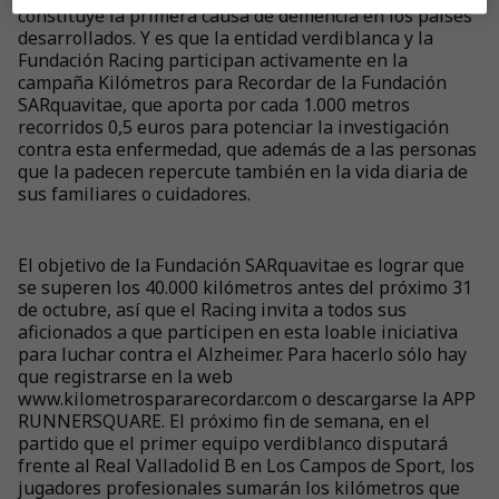
constituye la primera causa de demencia en los países
desarrollados. Y es que la entidad verdiblanca y la
Fundación Racing participan activamente en la
campaña Kilómetros para Recordar de la Fundación
SARquavitae, que aporta por cada 1.000 metros
recorridos 0,5 euros para potenciar la investigación
contra esta enfermedad, que además de a las personas
que la padecen repercute también en la vida diaria de
sus familiares o cuidadores.
El objetivo de la Fundación SARquavitae es lograr que
se superen los 40.000 kilómetros antes del próximo 31
de octubre, así que el Racing invita a todos sus
aficionados a que participen en esta loable iniciativa
para luchar contra el Alzheimer. Para hacerlo sólo hay
que registrarse en la web
www.kilometrospararecordar.com o descargarse la APP
RUNNERSQUARE. El próximo fin de semana, en el
partido que el primer equipo verdiblanco disputará
frente al Real Valladolid B en Los Campos de Sport, los
jugadores profesionales sumarán los kilómetros que