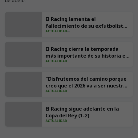
de duelo.
El Racing lamenta el
fallecimiento de su exfutbolista
ACTUALIDAD
Andrés Parada ‘Suco’
El Racing cierra la temporada
más importante de su historia en
ACTUALIDAD
redes con 539 millones de
impresiones
"Disfrutemos del camino porque
creo que el 2026 va a ser nuestro
ACTUALIDAD
año"
El Racing sigue adelante en la
Copa del Rey (1-2)
ACTUALIDAD