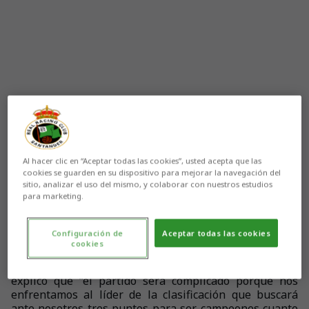
Al hacer clic en “Aceptar todas las cookies”, usted acepta que las
Aún no hay reacciones. ¡Sé el primero!
cookies se guarden en su dispositivo para mejorar la navegación del
sitio, analizar el uso del mismo, y colaborar con nuestros estudios
para marketing.
El técnico racinguista, Marcelino García Toral, ha
Configuración de
Aceptar todas las cookies
comparecido esta mañana ante los medios de
cookies
comunicación para hablar del encuentro liguero ante
el Real Madrid. El entrenador del conjunto cántabro
explicó que “el partido será complicado porque nos
enfrentamos al líder de la clasificación que buscará
ante nosotros tres puntos para ser campeones cuanto