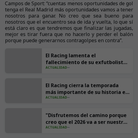
Campos de Sport: “cuentas menos oportunidades de gol
tenga el Real Madrid más oportunidades vamos a tener
nosotros para ganar. No creo que sea bueno para
nosotros que el encuentro sea de ida y vuelta, lo que sí
está claro es que tendremos que finalizar las jugadas,
mejor es tirar fuera que no hacerlo y perder el balón
porque puede generarnos contragolpes en contra”.
El Racing lamenta el
fallecimiento de su exfutbolista
ACTUALIDAD
Andrés Parada ‘Suco’
El Racing cierra la temporada
más importante de su historia en
ACTUALIDAD
redes con 539 millones de
impresiones
"Disfrutemos del camino porque
creo que el 2026 va a ser nuestro
ACTUALIDAD
año"