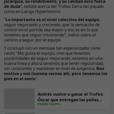
jerarquía, su rendimiento, y su calidad está fuera
de duda
”, señaló acerca del Trofeo Zarra del pasado
curso en LaLiga Hypermotion.
“
Lo importante es el nivel colectivo del equipo
,
seguir mejorando y creciendo, que la sensación de
control en el partido sea mayor y eso es en lo que
tenemos que seguir insistiendo”, indicó sobre el
camino a seguir por el equipo.
Y concluyó con un mensaje tan esperanzador como
cauto: “Me gusta el equipo, creo que tenemos
posibilidades de seguir mejorando, estamos en una
buena línea y ahora tenemos que tener regularidad,
ser constantes y mantener el nivel de exigencia.
Nos
motiva y nos ilusiona vernos ahí, pero tenemos los
pies en el suelo
”.
Andrés vuelve a ganar el Trofeo
Óscar que entregan las peñas
PRIMER EQUIPO
Aúpa Racing y El Cachopo