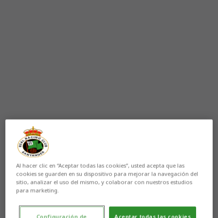
Aún no hay reacciones. ¡Sé el primero!
Al hacer clic en “Aceptar todas las cookies”, usted acepta que las
Después de
superar la segunda eliminatoria de la
cookies se guarden en su dispositivo para mejorar la navegación del
Copa del Rey
frente a la Sociedad Deportiva
sitio, analizar el uso del mismo, y colaborar con nuestros estudios
Ponferradina, el
Racing
realizará un
nuevo
para marketing.
entrenamiento
-en esta ocasión vespertino- con la
mirada ya puesta en el
duelo liguero ante el Cádiz
Configuración de
Aceptar todas las cookies