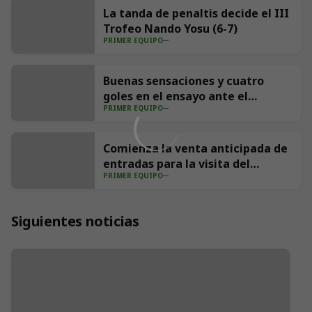
La tanda de penaltis decide el III
Trofeo Nando Yosu (6-7)
PRIMER EQUIPO
Buenas sensaciones y cuatro
goles en el ensayo ante el
PRIMER EQUIPO
Sporting (4-1)
Comienza la venta anticipada de
entradas para la visita del
PRIMER EQUIPO
Villarreal CF a los Campos de
Sport
Siguientes noticias