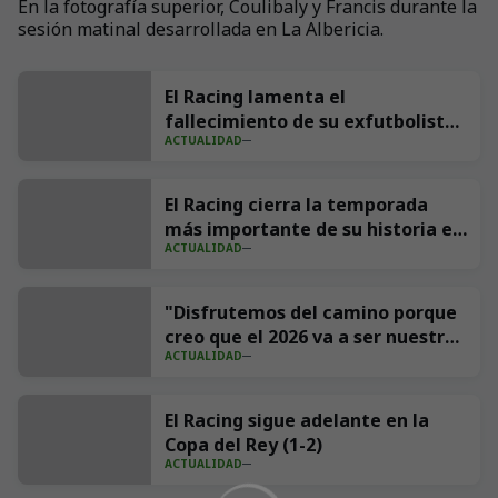
En la fotografía superior, Coulibaly y Francis durante la
sesión matinal desarrollada en La Albericia.
El Racing lamenta el
fallecimiento de su exfutbolista
ACTUALIDAD
Andrés Parada ‘Suco’
El Racing cierra la temporada
más importante de su historia en
ACTUALIDAD
redes con 539 millones de
impresiones
"Disfrutemos del camino porque
creo que el 2026 va a ser nuestro
ACTUALIDAD
año"
El Racing sigue adelante en la
Copa del Rey (1-2)
ACTUALIDAD