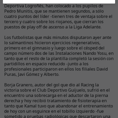
Racing de Ferrol, el Club Deportivo Tudelano y la Unión
Deportiva Logroñés, han colocado a los pupilos de
Pedro Munitis, que se mantienen segundos, a sólo
cuatro puntos del líder -tienen tres de ventaja sobre el
tercero y cuatro sobre los riojanos, que cierran los
puestos de play off de ascenso a la Liga Adelante.
Los futbolistas que más minutos disputaron ayer ante
lo salmantinos hicieron ejercicios regenerativos,
primero en el gimnasio y luego sobre el césped del
campo número dos de las Instalaciones Nando Yosu, en
tanto que el resto de la plantilla completó la sesión con
partidillos en espacio reducido -junto a los
profesionales participaron en ellos los filiales David
Puras, Javi Gómez y Alberto.
Borja Granero, autor del gol que dio al Racing la
victoria sobre el Club Deportivo Guijuelo, sufrió en el
encuentro una sobrecarga en el aductor de la pierna
derecha y hoy recibió tratamiento de fisioterapia en
tanto que Kamal tuvo que abandonar el entrenamiento
de hoy con un esguince en el tobillo izquierdo -fue
sometido a pruebas radiológicas que descartaron una