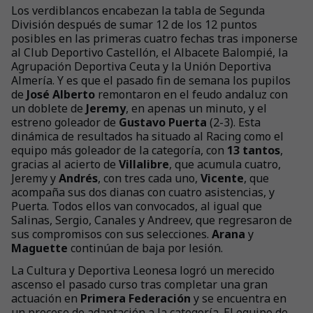
Los verdiblancos encabezan la tabla de Segunda
División después de sumar 12 de los 12 puntos
posibles en las primeras cuatro fechas tras imponerse
al Club Deportivo Castellón, el Albacete Balompié, la
Agrupación Deportiva Ceuta y la Unión Deportiva
Almería. Y es que el pasado fin de semana los pupilos
de
José Alberto
remontaron en el feudo andaluz con
un doblete de
Jeremy
, en apenas un minuto, y el
estreno goleador de
Gustavo Puerta
(2-3). Esta
dinámica de resultados ha situado al Racing como el
equipo más goleador de la categoría, con
13 tantos
,
gracias al acierto de
Villalibre
, que acumula cuatro,
Jeremy y
Andrés
, con tres cada uno,
Vicente
, que
acompaña sus dos dianas con cuatro asistencias, y
Puerta. Todos ellos van convocados, al igual que
Salinas, Sergio, Canales y Andreev, que regresaron de
sus compromisos con sus selecciones.
Arana
y
Maguette
continúan de baja por lesión.
La Cultura y Deportiva Leonesa logró un merecido
ascenso el pasado curso tras completar una gran
actuación en
Primera Federación
y se encuentra en
un proceso de adaptación a la categoría. El equipo de