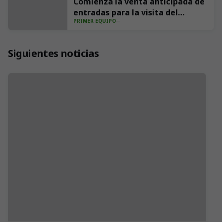
Comienza la venta anticipada de
entradas para la visita del
PRIMER EQUIPO
Villarreal CF a los Campos de
Sport
Siguientes noticias