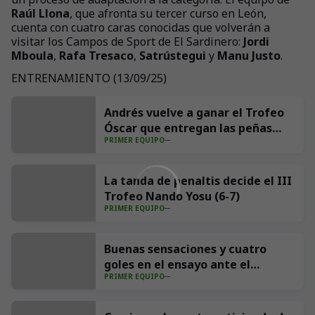
Raúl Llona
, que afronta su tercer curso en León,
cuenta con cuatro caras conocidas que volverán a
visitar los Campos de Sport de El Sardinero:
Jordi
Mboula
,
Rafa Tresaco
,
Satrústegui
y
Manu Justo
.
ENTRENAMIENTO (13/09/25)
+
47
Andrés vuelve a ganar el Trofeo
Óscar que entregan las peñas
PRIMER EQUIPO
Aúpa Racing y El Cachopo
La tanda de penaltis decide el III
Trofeo Nando Yosu (6-7)
PRIMER EQUIPO
Buenas sensaciones y cuatro
goles en el ensayo ante el
PRIMER EQUIPO
Sporting (4-1)