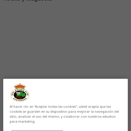
Aún no hay reacciones. ¡Sé el primero!
Al hacer clic en “Aceptar todas las cookies”, usted acepta que las
cookies se guarden en su dispositivo para mejorar la navegación del
El
Racing
recibe a la
Cultural y Deportiva Leonesa
en
sitio, analizar el uso del mismo, y colaborar con nuestros estudios
los
Campos de Sport
(domingo 14- 16:15 horas) en la
para marketing.
quinta jornada de
LaLiga Hypermotion
. El duelo
enfrenta al líder y al colista de la clasificación, que