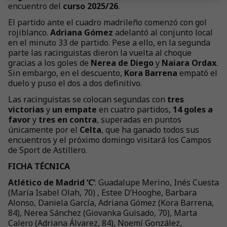
encuentro del
curso 2025/26
.
El partido ante el cuadro madrileño comenzó con gol
rojiblanco.
Adriana Gómez
adelantó al conjunto local
en el minuto 33 de partido. Pese a ello, en la segunda
parte las racinguistas dieron la vuelta al choque
gracias a los goles de
Nerea de Diego
y
Naiara Ordax
.
Sin embargo, en el descuento,
Kora Barrena
empató el
duelo y puso el dos a dos definitivo.
Las racinguistas se colocan segundas con
tres
victorias
y
un empate
en cuatro partidos,
14 goles a
favor
y
tres en contra
, superadas en puntos
únicamente por el
Celta
, que ha ganado todos sus
encuentros y el próximo domingo visitará los Campos
de Sport de Astillero.
FICHA TÉCNICA
Atlético de Madrid ‘C’
: Guadalupe Merino, Inés Cuesta
(María Isabel Olah, 70) , Estee D’Hooghe, Barbara
Alonso, Daniela García, Adriana Gómez (Kora Barrena,
84), Nerea Sánchez (Giovanka Guisado, 70), Marta
Calero (Adriana Álvarez, 84), Noemí González,