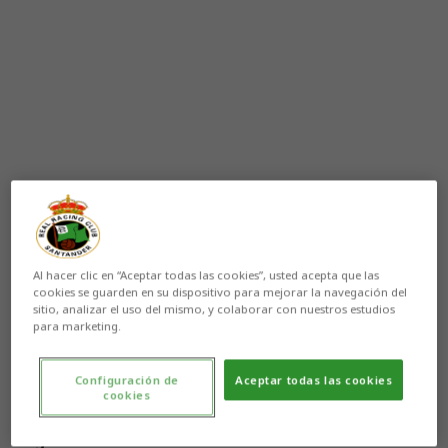
Al hacer clic en “Aceptar todas las cookies”, usted acepta que las
cookies se guarden en su dispositivo para mejorar la navegación del
sitio, analizar el uso del mismo, y colaborar con nuestros estudios
para marketing.
Aún no hay reacciones. ¡Sé el primero!
El
Racing
empata ante el
Atlético de Madrid ‘C’
(2-2)
Configuración de
Aceptar todas las cookies
cookies
en el
Centro Deportivo Alcalá de Henares
. Las
de
Mario Ortiz
se dejaron los primeros puntos de
Segunda Federación Femenina
en el cuarto