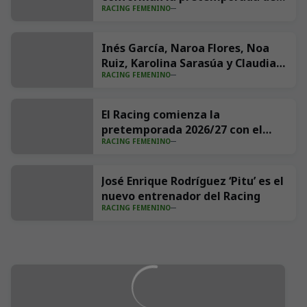
RACING FEMENINO
Racing
Inés García, Naroa Flores, Noa
Ruiz, Karolina Sarasúa y Claudia
RACING FEMENINO
Gómez, las incorporaciones del
Racing para el curso 2026/27
El Racing comienza la
pretemporada 2026/27 con el
RACING FEMENINO
equipo definido al completo
José Enrique Rodríguez ‘Pitu’ es el
nuevo entrenador del Racing
RACING FEMENINO