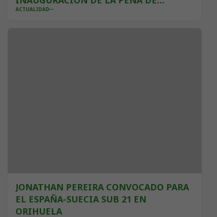
INAUGURACIÓN DE LA PEÑA DE
ACTUALIDAD
OBREGÓN
JONATHAN PEREIRA CONVOCADO PARA
EL ESPAÑA-SUECIA SUB 21 EN
ORIHUELA