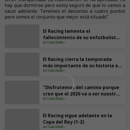
hay que dormirse pero estoy seguro de que lo vamos a
sacar adelante. Tenemos el descenso a cuatro puntos
pero somos el conjunto que mejor está situado”.
El Racing lamenta el
fallecimiento de su exfutbolista
ACTUALIDAD
Andrés Parada ‘Suco’
El Racing cierra la temporada
más importante de su historia en
ACTUALIDAD
redes con 539 millones de
impresiones
"Disfrutemos del camino porque
creo que el 2026 va a ser nuestro
ACTUALIDAD
año"
El Racing sigue adelante en la
Copa del Rey (1-2)
ACTUALIDAD