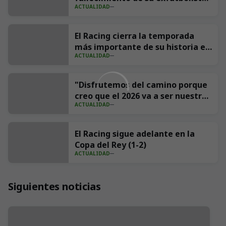
ACTUALIDAD
Andrés Parada ‘Suco’
El Racing cierra la temporada
más importante de su historia en
ACTUALIDAD
redes con 539 millones de
impresiones
"Disfrutemos del camino porque
creo que el 2026 va a ser nuestro
ACTUALIDAD
año"
El Racing sigue adelante en la
Copa del Rey (1-2)
ACTUALIDAD
Siguientes noticias