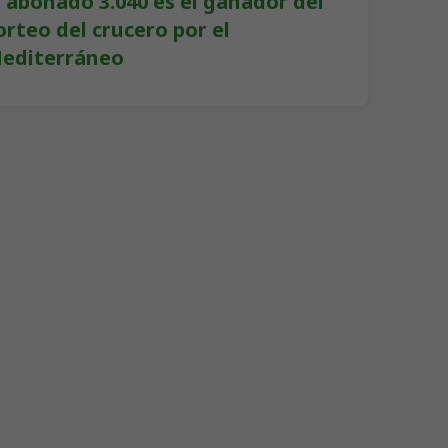
l abonado 3.040 es el ganador del
orteo del crucero por el
editerráneo