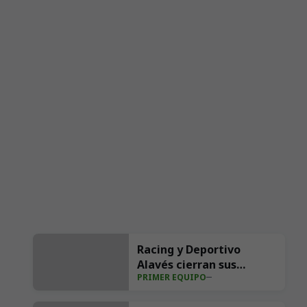
Racing y Deportivo
Alavés cierran sus
PRIMER EQUIPO
pretemporadas en el III
Trofeo Nando Yosu