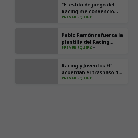
“El estilo de juego del
Racing me convenció
PRIMER EQUIPO
para venir”
Pablo Ramón refuerza la
plantilla del Racing
PRIMER EQUIPO
2026/27
Racing y Juventus FC
acuerdan el traspaso de
PRIMER EQUIPO
Pedro Felipe