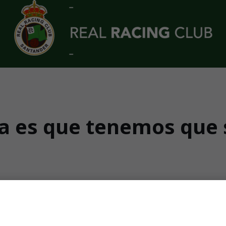
ra es que tenemos que 
 el Andorra: "Tenemos que salir con todo, apr
 de ganar son más altas"