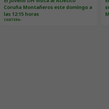
El Juvenil DH visita al Atlético
E
Coruña Montañeros este domingo a
s
las 12:15 horas
M
CANTERA