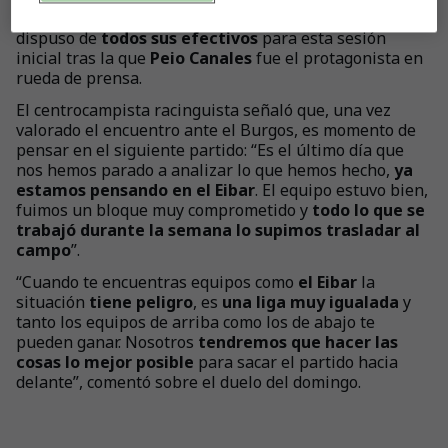
de Sport
(domingo 30- 16:15 horas).
José Alberto
dispuso de
todos sus efectivos
para esta sesión
inicial tras la que
Peio Canales
fue el protagonista en
rueda de prensa.
El centrocampista racinguista señaló que, una vez
valorado el encuentro ante el Burgos, es momento de
pensar en el siguiente partido: “Es el último día que
nos hemos parado a analizar lo que hemos hecho,
ya
estamos pensando en el Eibar
. El equipo estuvo bien,
fuimos un bloque muy comprometido y
todo lo que se
trabajó durante la semana lo supimos trasladar al
campo
”.
“Cuando te encuentras equipos como
el Eibar
la
situación
tiene peligro
, es
una liga muy igualada
y
tanto los equipos de arriba como los de abajo te
pueden ganar. Nosotros
tendremos que hacer las
cosas lo mejor posible
para sacar el partido hacia
delante”, comentó sobre el duelo del domingo.