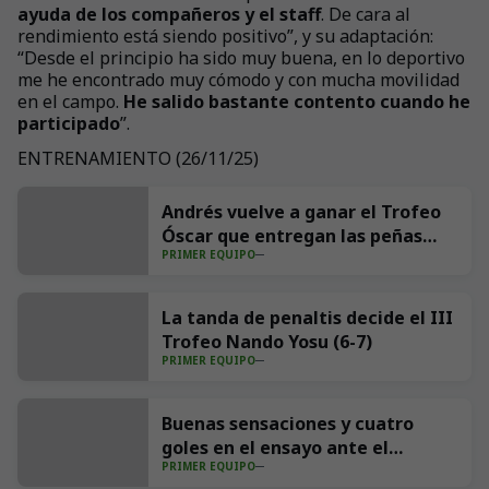
ayuda de los compañeros y el staff
. De cara al
rendimiento está siendo positivo”, y su adaptación:
“Desde el principio ha sido muy buena, en lo deportivo
me he encontrado muy cómodo y con mucha movilidad
en el campo.
He salido bastante contento cuando he
participado
”.
ENTRENAMIENTO (26/11/25)
+
41
Andrés vuelve a ganar el Trofeo
Óscar que entregan las peñas
PRIMER EQUIPO
Aúpa Racing y El Cachopo
La tanda de penaltis decide el III
Trofeo Nando Yosu (6-7)
PRIMER EQUIPO
Buenas sensaciones y cuatro
goles en el ensayo ante el
PRIMER EQUIPO
Sporting (4-1)