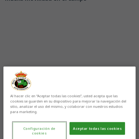
Al hacer clic en “Aceptar todas las cookies”, usted acepta que las
cookies se guarden en su dispositivo para mejorar la navegación del
Aún no hay reacciones. ¡Sé el primero!
sitio, analizar el uso del mismo, y colaborar con nuestros estudios
para marketing.
El
Racing
regresó al trabajo en la mañana de hoy con
el
primero de los cuatro entrenamientos
previstos
Configuración de
Aceptar todas las cookies
para esta semana, que concluirá con el encuentro
cookies
frente a la
Sociedad Deportiva Eibar
en los
Campos