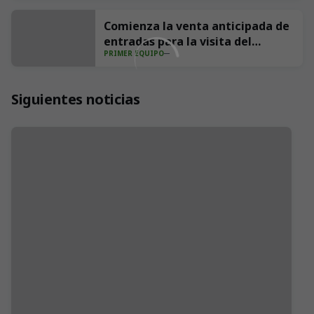
Comienza la venta anticipada de
entradas para la visita del
PRIMER EQUIPO
Villarreal CF a los Campos de
Sport
Siguientes noticias