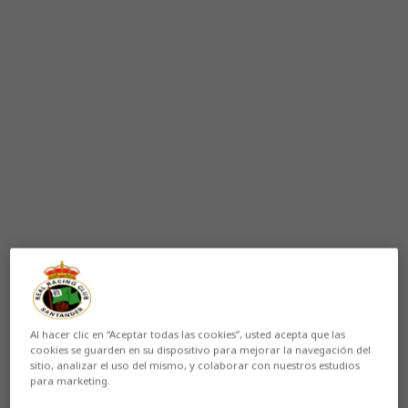
Aún no hay reacciones. ¡Sé el primero!
José Alberto
analizó la actualidad del Racing en la
previa del encuentro ante el
Granada CF
(domingo 1-
Al hacer clic en “Aceptar todas las cookies”, usted acepta que las
cookies se guarden en su dispositivo para mejorar la navegación del
21:00 horas), un partido que el técnico calificó de
sitio, analizar el uso del mismo, y colaborar con nuestros estudios
“dificultad muy alta” y para el que pidió máxima
para marketing.
concentración.