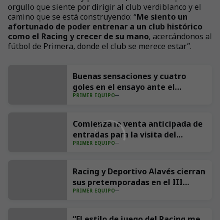
orgullo que siente por dirigir al club verdiblanco y el
camino que se está construyendo: “
Me siento un
afortunado de poder entrenar a un club histórico
como el Racing y crecer de su mano
, acercándonos al
fútbol de Primera, donde el club se merece estar”.
Buenas sensaciones y cuatro
goles en el ensayo ante el
PRIMER EQUIPO
Sporting (4-1)
Comienza la venta anticipada de
entradas para la visita del
PRIMER EQUIPO
Villarreal CF a los Campos de
Sport
Racing y Deportivo Alavés cierran
sus pretemporadas en el III
PRIMER EQUIPO
Trofeo Nando Yosu
“El estilo de juego del Racing me