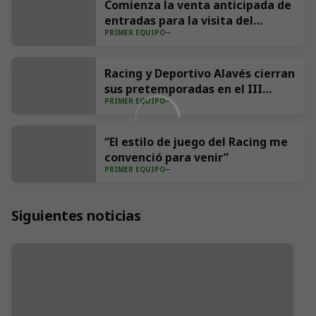
Comienza la venta anticipada de
entradas para la visita del
PRIMER EQUIPO
Villarreal CF a los Campos de
Sport
Racing y Deportivo Alavés cierran
sus pretemporadas en el III
PRIMER EQUIPO
Trofeo Nando Yosu
“El estilo de juego del Racing me
convenció para venir”
PRIMER EQUIPO
Siguientes noticias