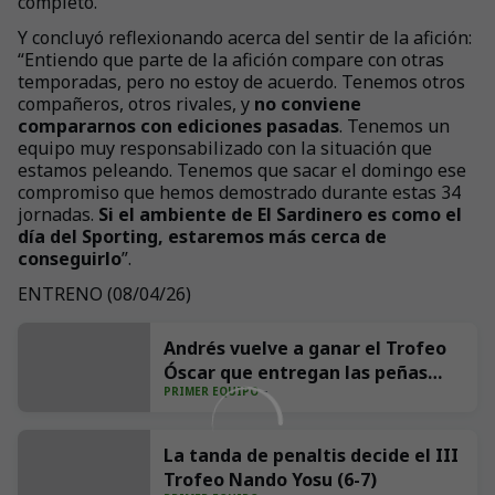
completó.
Y concluyó reflexionando acerca del sentir de la afición:
“Entiendo que parte de la afición compare con otras
temporadas, pero no estoy de acuerdo. Tenemos otros
compañeros, otros rivales, y
no conviene
compararnos con ediciones pasadas
. Tenemos un
equipo muy responsabilizado con la situación que
estamos peleando. Tenemos que sacar el domingo ese
compromiso que hemos demostrado durante estas 34
jornadas.
Si el ambiente de El Sardinero es como el
día del Sporting, estaremos más cerca de
conseguirlo
”.
ENTRENO (08/04/26)
+
20
Andrés vuelve a ganar el Trofeo
Óscar que entregan las peñas
PRIMER EQUIPO
Aúpa Racing y El Cachopo
La tanda de penaltis decide el III
Trofeo Nando Yosu (6-7)