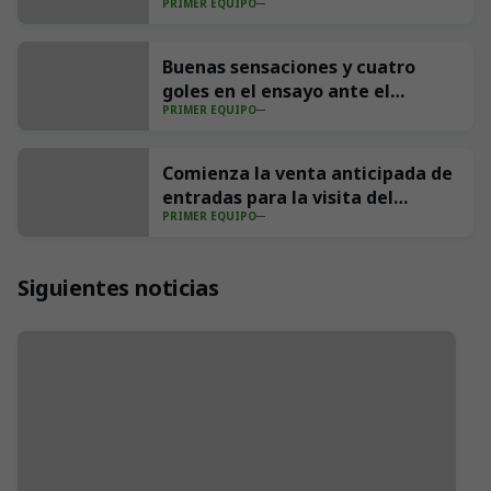
PRIMER EQUIPO
Buenas sensaciones y cuatro
goles en el ensayo ante el
PRIMER EQUIPO
Sporting (4-1)
Comienza la venta anticipada de
entradas para la visita del
PRIMER EQUIPO
Villarreal CF a los Campos de
Sport
Siguientes noticias