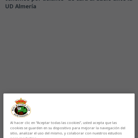
UD Almería
Aún no hay reacciones. ¡Sé el primero!
Al hacer clic en “Aceptar todas las cookies”, usted acepta que las
El
Racing
completó en las I
nstalaciones Nando Yosu
cookies se guarden en su dispositivo para mejorar la navegación del
su
segundo entrenamiento
de la semana con la
sitio, analizar el uso del mismo, y colaborar con nuestros estudios