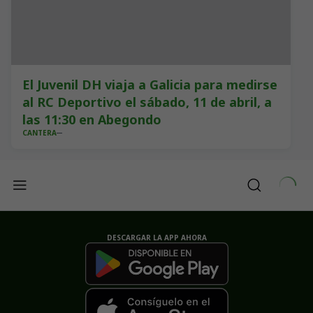
El Juvenil DH viaja a Galicia para medirse
al RC Deportivo el sábado, 11 de abril, a
las 11:30 en Abegondo
CANTERA
DESCARGAR LA APP AHORA