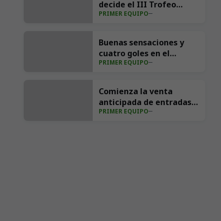
decide el III Trofeo
PRIMER EQUIPO
Nando Yosu (6-7)
Buenas sensaciones y
cuatro goles en el
PRIMER EQUIPO
ensayo ante el Sporting
(4-1)
Comienza la venta
anticipada de entradas
PRIMER EQUIPO
para la visita del
Villarreal CF a los
Campos de Sport