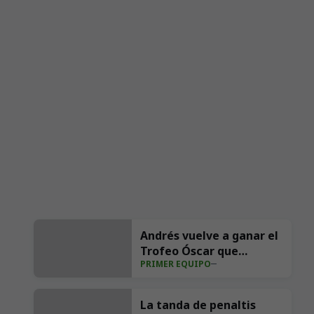
Andrés vuelve a ganar el
Trofeo Óscar que
PRIMER EQUIPO
entregan las peñas Aúpa
Racing y El Cachopo
La tanda de penaltis