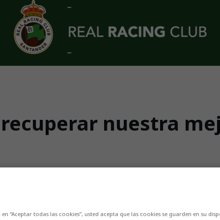
recuperar nuestra mejo
vel general el balance es positivo, en el cort
c en “Aceptar todas las cookies”, usted acepta que las cookies se guarden en su disp