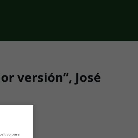
r versión”, José
o plazo no”
ositivo para