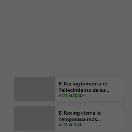
El Racing lamenta el
fallecimiento de su
ACTUALIDAD
exfutbolista Andrés
Parada ‘Suco’
El Racing cierra la
temporada más
ACTUALIDAD
importante de su