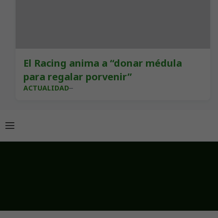
El Racing anima a “donar médula
para regalar porvenir”
ACTUALIDAD