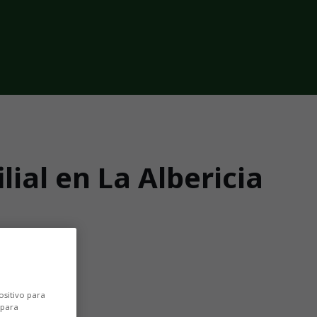
lial en La Albericia
o
ositivo para
 para