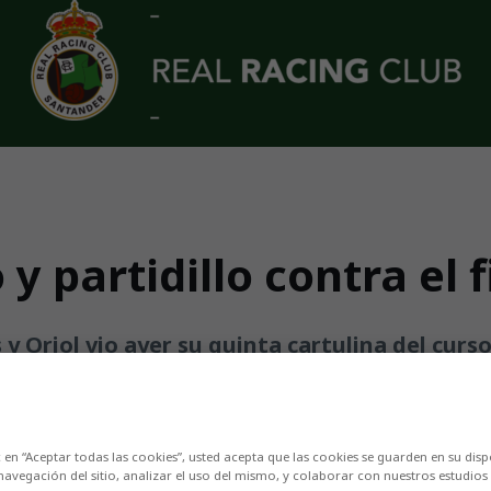
 partidillo contra el fi
 y Oriol vio ayer su quinta cartulina del curs
c en “Aceptar todas las cookies”, usted acepta que las cookies se guarden en su disp
navegación del sitio, analizar el uso del mismo, y colaborar con nuestros estudios