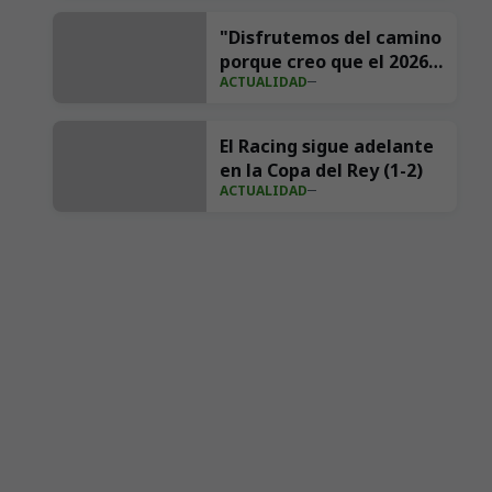
historia en redes con 539
millones de impresiones
"Disfrutemos del camino
porque creo que el 2026
ACTUALIDAD
va a ser nuestro año"
El Racing sigue adelante
en la Copa del Rey (1-2)
ACTUALIDAD