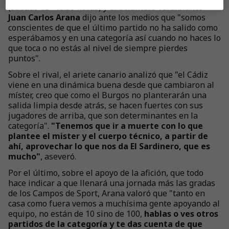
(sábado 15- 18:30 horas) y el delantero verdiblanco
Juan Carlos Arana
dijo ante los medios que "somos
conscientes de que el último partido no ha salido como
esperábamos y en una categoría así cuando no haces lo
que toca o no estás al nivel de siempre pierdes
puntos".
Sobre el rival, el ariete canario analizó que "el Cádiz
viene en una dinámica buena desde que cambiaron al
míster, creo que como el Burgos no planterarán una
salida limpia desde atrás, se hacen fuertes con sus
jugadores de arriba, que son determinantes en la
categoría".
"Tenemos que ir a muerte con lo que
plantee el mister y el cuerpo técnico, a partir de
ahí, aprovechar lo que nos da El Sardinero, que es
mucho"
, aseveró.
Por el último, sobre el apoyo de la afición, que todo
hace indicar a que llenará una jornada más las gradas
de los Campos de Sport, Arana valoró que "tanto en
casa como fuera vemos a muchísima gente apoyando al
equipo, no están de 10 sino de 100,
hablas o ves otros
partidos de la categoría y te das cuenta de que