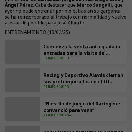
Ángel Pérez
. Cabe destacar que
Marco Sangalii
, que
ayer no pudo entrenar por molestias en su garganta,
se ha reincorporado al trabajo con normalidad y vuelve
a estar disponible para José Alberto.
ENTRENAMIENTO (13/02/25)
+
26
Comienza la venta anticipada de
entradas para la visita del
PRIMER EQUIPO
Villarreal CF a los Campos de
Sport
Racing y Deportivo Alavés cierran
sus pretemporadas en el III
PRIMER EQUIPO
Trofeo Nando Yosu
“El estilo de juego del Racing me
convenció para venir”
PRIMER EQUIPO