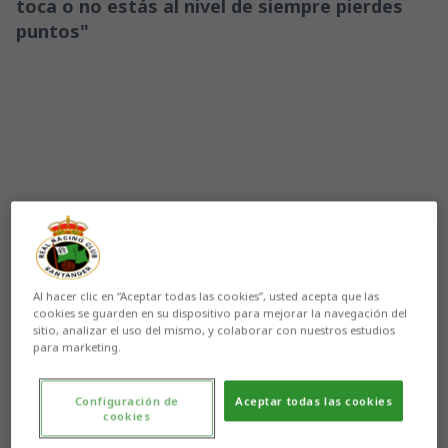
toca o no estás al nivel de siempre pierdes
puntos"
Al hacer clic en “Aceptar todas las cookies”, usted acepta que las
cookies se guarden en su dispositivo para mejorar la navegación del
sitio, analizar el uso del mismo, y colaborar con nuestros estudios
para marketing.
Aún no hay reacciones. ¡Sé el primero!
Configuración de
Aceptar todas las cookies
cookies
El
Racing
recibirá este fin de semana al
Cádiz Club de
Fútbol
en los
Campos de Sport de El Sardinero