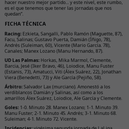
hacer nuestro mejor partido… y este nivel, este rumbo,
es el que tenemos que tener las jornadas que nos
quedan”.
FICHA TÉCNICA
Racing:
Ezkieta, Sangalli, Pablo Ramón (Maguette, 87),
Facu, Salinas; Gustavo Puerta, Damián (Íñigo, 78),
Andrés (Suleiman, 60), Vicente (Mario García. 78),
Canales; Manex Lozano (Manu Hernando, 87).
UD Las Palmas:
Horkas, Mika Marmol, Clemente,
Barcia, Jesé (Iker Bravo, 46), Loiodice, Manu Fuster
(Estanis, 73), Amatucci, Viti (Álex Suárez, 22), Jonathan
Viera (Benedetti, 73) y Ale García (Pejiño, 58).
Árbitro:
Salvador Lax (murciano). Amonestó a los
verdiblancos Damián y Salinas, así como a los
amarillos Álex Suárez, Loiodice, Ale García y Clemente.
Goles:
1-0. Minuto 28. Manex Lozano; 1-1. Minuto 39.
Manu Fuster; 2-1. Minuto 45. Andrés; 3-1. Minuto 68.
Suleiman; 4-1. Minuto 72. Vicente.
Incidencias:
vigésima segunda jornada de LaLiga