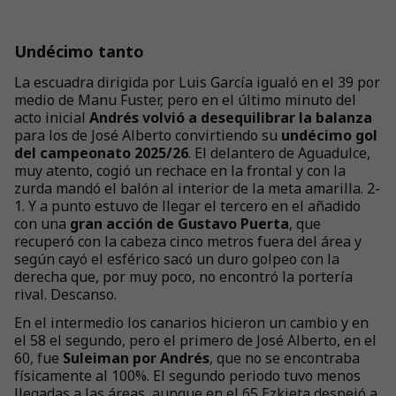
Undécimo tanto
La escuadra dirigida por Luis García igualó en el 39 por
medio de Manu Fuster, pero en el último minuto del
acto inicial
Andrés volvió a desequilibrar la balanza
para los de José Alberto convirtiendo su
undécimo gol
del campeonato 2025/26
. El delantero de Aguadulce,
muy atento, cogió un rechace en la frontal y con la
zurda mandó el balón al interior de la meta amarilla. 2-
1. Y a punto estuvo de llegar el tercero en el añadido
con una
gran acción de Gustavo Puerta
, que
recuperó con la cabeza cinco metros fuera del área y
según cayó el esférico sacó un duro golpeo con la
derecha que, por muy poco, no encontró la portería
rival. Descanso.
En el intermedio los canarios hicieron un cambio y en
el 58 el segundo, pero el primero de José Alberto, en el
60, fue
Suleiman por Andrés
, que no se encontraba
físicamente al 100%. El segundo periodo tuvo menos
llegadas a las áreas, aunque en el 65 Ezkieta despejó a