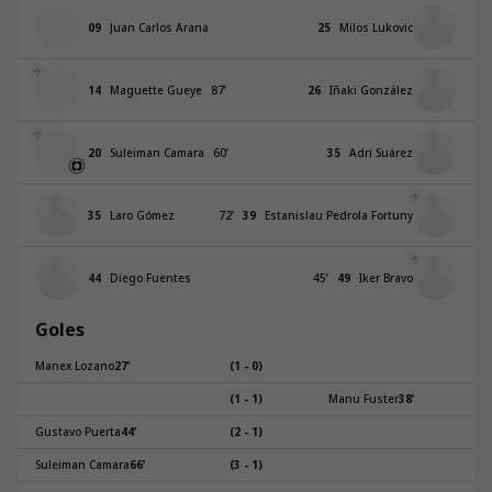
09
Juan Carlos Arana
25
Milos Lukovic
14
Maguette Gueye
87
’
26
Iñaki González
20
Suleiman Camara
60
’
35
Adri Suárez
35
Laro Gómez
72
’
39
Estanislau Pedrola Fortuny
44
Diego Fuentes
45
’
49
Iker Bravo
Goles
Manex Lozano
27
’
(1 - 0)
(1 - 1)
Manu Fuster
38
’
Gustavo Puerta
44
’
(2 - 1)
Suleiman Camara
66
’
(3 - 1)