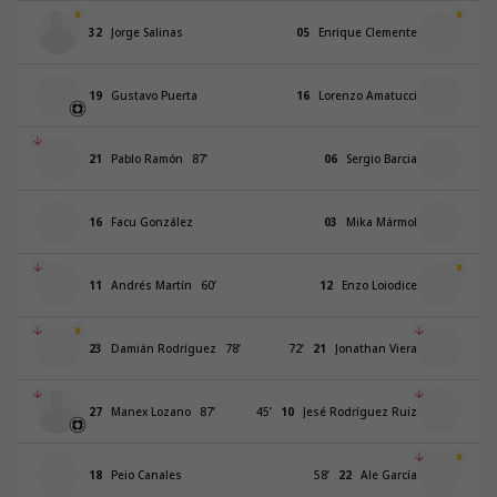
32
Jorge Salinas
05
Enrique Clemente
19
Gustavo Puerta
16
Lorenzo Amatucci
21
Pablo Ramón
87
’
06
Sergio Barcia
16
Facu González
03
Mika Mármol
11
Andrés Martín
60
’
12
Enzo Loiodice
23
Damián Rodríguez
78
’
72
’
21
Jonathan Viera
27
Manex Lozano
87
’
45
’
10
Jesé Rodríguez Ruiz
18
Peio Canales
58
’
22
Ale García