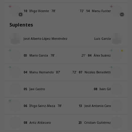
10
Iñigo Vicente
78
’
72
’
14
Manu Fuster
Suplentes
José Alberto López Menéndez
Luis García
03
Mario García
78
’
21
’
04
Álex Suárez
04
Manu Hernando
87
’
72
’
07
Nicolás Benedetti
05
Javi Castro
08
Iván Gil
06
Íñigo Sainz-Maza
78
’
13
José Antonio Caro
08
Aritz Aldasoro
23
Cristian Gutiérrez