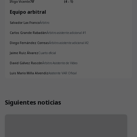
Iñigo Vicente
70
’
(4 - 1)
Equipo arbitral
Salvador Lax Franco
Árbitro
Carlos Grande Rabadán
Árbitro asistente adicional #1
Diego Fernández Correas
Árbitro asistente adicional #2
Jaime Ruiz Álvarez
Cuarto oficial
David Gálvez Rascón
Árbitro Asistente de Vídeo
Luis Mario Milla Alvendiz
Asistente VAR Oficial
Siguientes noticias