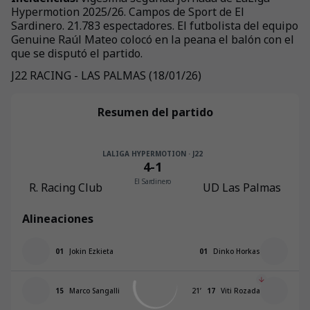
Hypermotion 2025/26. Campos de Sport de El
Sardinero. 21.783 espectadores. El futbolista del equipo
Genuine Raúl Mateo colocó en la peana el balón con el
que se disputó el partido.
J22 RACING - LAS PALMAS (18/01/26)
+
64
Resumen del partido
LALIGA HYPERMOTION · J22
4
-
1
El Sardinero
R. Racing Club
UD Las Palmas
Alineaciones
01
Jokin Ezkieta
01
Dinko Horkas
15
Marco Sangalli
21
’
17
Viti Rozada