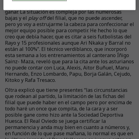
11 posible para hacer un buen encuentro y tratar de
ganar. La situación es compleja por las numerosas
bajas y el
play off
del filial, que no puede ascender,
pero yo voy a estrujarme la cabeza para confeccionar el
mejor equipo posible para competir. He hecho lo que
creo que debía hacer, que es citar a seis futbolistas del
Rayo y 15 profesionales aunque Ari Nkaka y Barral no
están al 100%”. El técnico verdiblanco, que incorporó
esta semana a los entrenamientos al canterano Íñigo
Sainz- Maza, reveló que para la cita ante los asturianos
no puede contar con Luca, Alexis, Aitor Buñuel, Manu
Hernando, Enzo Lombardo, Papu, Borja Galán, Cejudo,
Kitoko y Rafa Tresaco.
Oltra explicó que tiene presentes “las circunstancias
que rodean al partido, la limitación de las fichas del
filial que puede haber en el campo pero por encima de
todo haré un once que compita, de la cara y a ser
posible gane como hizo ante la Sociedad Deportiva
Huesca. El Real Oviedo se juega certificar la
permanencia y anda muy bien en cuanto a números y,
en función de lo que pase mañana, lo normal es que en