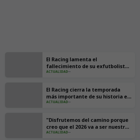
El Racing lamenta el
fallecimiento de su exfutbolista
ACTUALIDAD
Andrés Parada ‘Suco’
El Racing cierra la temporada
más importante de su historia en
ACTUALIDAD
redes con 539 millones de
impresiones
"Disfrutemos del camino porque
creo que el 2026 va a ser nuestro
ACTUALIDAD
año"