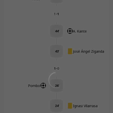
-
1
1
A. Kante
44
’
José Ángel Ziganda
43
’
-
1
0
Pombo
26
’
Ignasi Vilarrasa
24
’