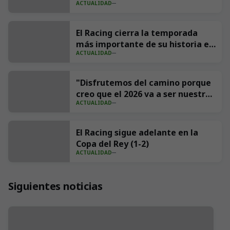
ACTUALIDAD
Andrés Parada ‘Suco’
El Racing cierra la temporada
más importante de su historia en
ACTUALIDAD
redes con 539 millones de
impresiones
"Disfrutemos del camino porque
creo que el 2026 va a ser nuestro
ACTUALIDAD
año"
El Racing sigue adelante en la
Copa del Rey (1-2)
ACTUALIDAD
Siguientes noticias