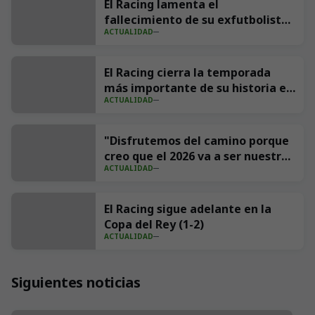
El Racing lamenta el
fallecimiento de su exfutbolista
ACTUALIDAD
Andrés Parada ‘Suco’
El Racing cierra la temporada
más importante de su historia en
ACTUALIDAD
redes con 539 millones de
impresiones
"Disfrutemos del camino porque
creo que el 2026 va a ser nuestro
ACTUALIDAD
año"
El Racing sigue adelante en la
Copa del Rey (1-2)
ACTUALIDAD
Siguientes noticias