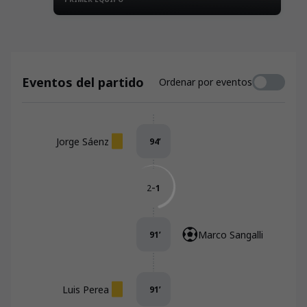
la Asociación de Peñas Racinguistas
Eventos del partido
Ordenar por eventos
Jorge Sáenz
94
’
-
2
1
Marco Sangalli
91
’
Luis Perea
91
’