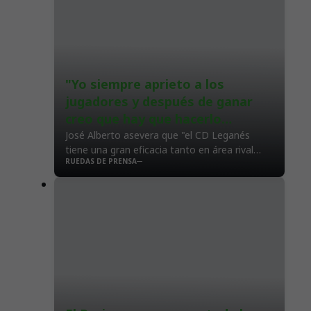
"Yo siempre aprieto a los
jugadores y después de ganar
creo que hay que hacerlo
muchísimo más"
José Alberto asevera que "el CD Leganés
tiene una gran eficacia tanto en área rival
RUEDAS DE PRENSA
como en propia"