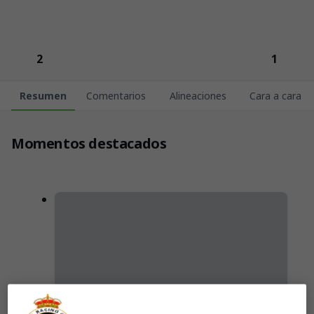
2
1
Resumen
Comentarios
Alineaciones
Cara a cara
Momentos destacados