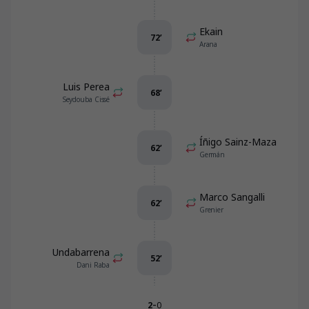
Ekain
72
’
Arana
Luis Perea
68
’
Seydouba Cissé
Íñigo Sainz-Maza
62
’
Germán
Marco Sangalli
62
’
Grenier
Undabarrena
52
’
Dani Raba
-
2
0