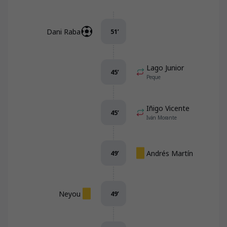
Dani Raba
51
’
Lago Junior
45
’
Peque
Iñigo Vicente
45
’
Iván Morante
Andrés Martín
49
’
Neyou
49
’