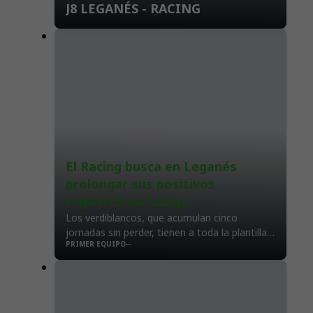
J8 LEGANÉS - RACING
El Racing busca en Leganés
prolongar sus positivos
registros en LaLiga
Hypermotion
Los verdiblancos, que acumulan cinco
jornadas sin perder, tienen a toda la plantilla
PRIMER EQUIPO
disponible