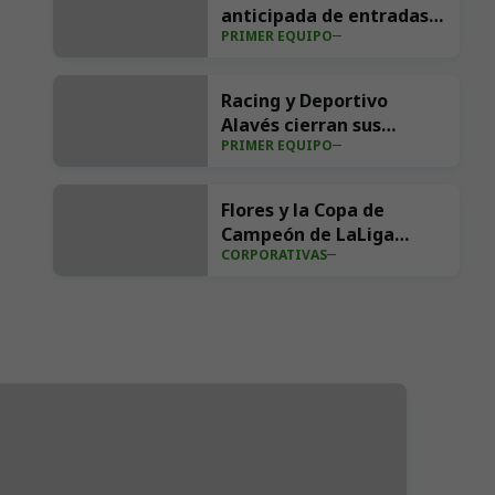
anticipada de entradas
PRIMER EQUIPO
para la visita del
Villarreal CF a los
Campos de Sport
Racing y Deportivo
Alavés cierran sus
PRIMER EQUIPO
pretemporadas en el III
Trofeo Nando Yosu
Flores y la Copa de
Campeón de LaLiga
CORPORATIVAS
Hypermotion para la
Bien Aparecida