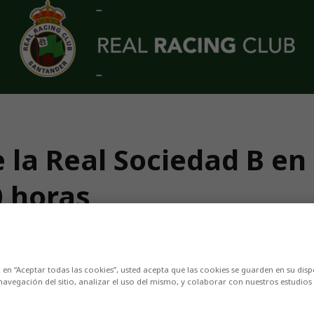
e la Real Sociedad B e
0 horas
nos corresponde a la anteúltima jornada del
c en “Aceptar todas las cookies”, usted acepta que las cookies se guarden en su disp
navegación del sitio, analizar el uso del mismo, y colaborar con nuestros estudios