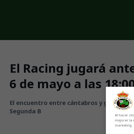
Skip to main content
El Racing jugará ant
6 de mayo a las 18:0
El encuentro entre cántabros y guipuzcoa
Segunda B
Al hacer cli
mejorar la 
marketing.