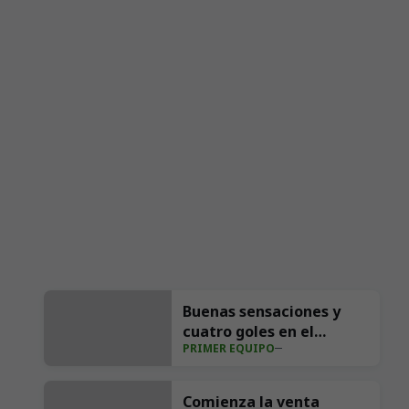
Buenas sensaciones y
cuatro goles en el
PRIMER EQUIPO
ensayo ante el Sporting
(4-1)
Comienza la venta