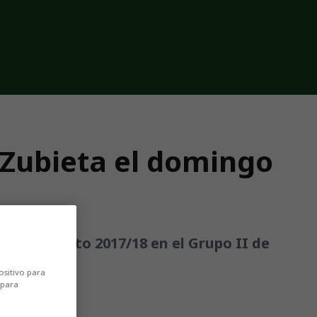
n Zubieta el domingo
 campeonato 2017/18 en el Grupo II de
ositivo para
 para